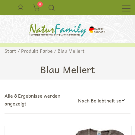
Zum
0
Inhalt
springen
Naturkleidung aus Wolle und Seide
NaturFamily Shop – Naturtextilien für
Start
/ Produkt Farbe / Blau Meliert
Babys, Kinder und ganze Familie
Blau Meliert
Alle 8 Ergebnisse werden
Nach
angezeigt
Beliebtheit
sortiert