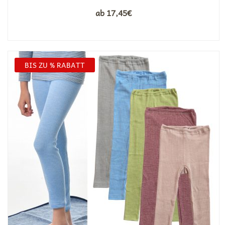
ab
17,45
€
BIS ZU % RABATT