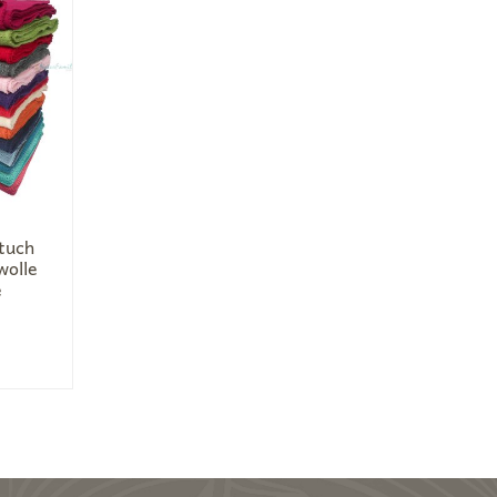
tuch
wolle
e