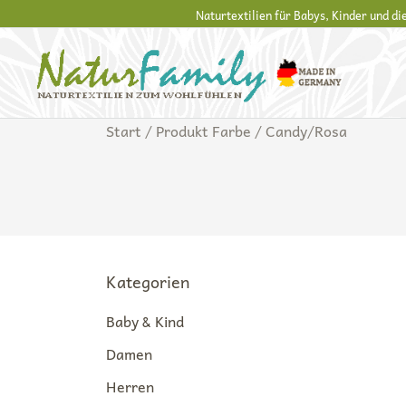
Zum
Naturtextilien für Babys, Kinder und d
Inhalt
springen
Naturkleidung aus Wolle und Seide
NaturFamily Shop – Naturtextilien für Baby
Start
/ Produkt Farbe / Candy/Rosa
Kategorien
Baby & Kind
Damen
Herren