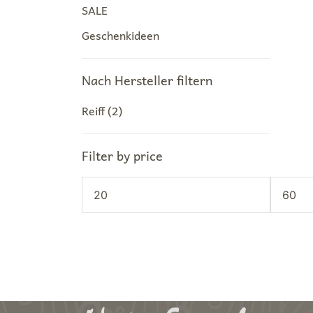
SALE
Geschenkideen
Nach Hersteller filtern
Reiff
(2)
Filter by price
Min.
Max.
Preis
Preis