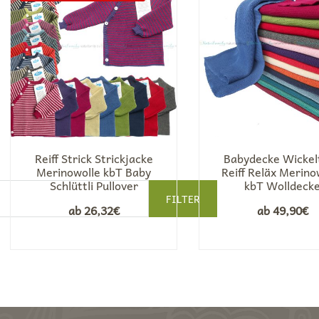
Reiff Strick Strickjacke
Babydecke Wickel
Merinowolle kbT Baby
Reiff Reläx Merino
Schlüttli Pullover
kbT Wolldeck
FILTER
ab
26,32
€
ab
49,90
€