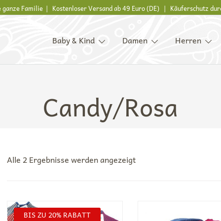
ie ganze Familie | Kostenloser Versand ab 49 Euro (DE) | Käuferschutz dur
Baby & Kind
Damen
Herren
s, Kinder und ganze Familie
Candy/Rosa
Nach
Alle 2 Ergebnisse werden angezeigt
Beliebtheit
sortiert
BIS ZU 20% RABATT