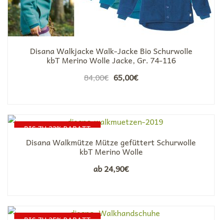
Disana Walkjacke Walk-Jacke Bio Schurwolle
kbT Merino Wolle Jacke, Gr. 74-116
Ursprünglicher
Aktueller
84,00
€
65,00
€
Preis
Preis
war:
ist:
84,00€
65,00€.
BIS ZU 22% RABATT
Disana Walkmütze Mütze gefüttert Schurwolle
kbT Merino Wolle
ab
24,90
€
BIS ZU 25% RABATT