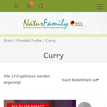
Zum
0
Inhalt
springen
Naturkleidung aus Wolle und Seide
NaturFamily Shop – Naturtextilien für
Start
/ Produkt Farbe / Curry
Babys, Kinder und ganze Familie
Curry
Alle 13 Ergebnisse werden
Nach
angezeigt
Beliebtheit
sortiert
BIS ZU 15% RABATT