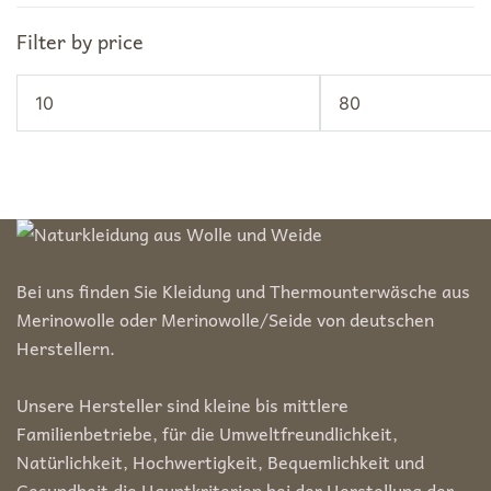
Filter by price
Min.
Max.
Preis
Preis
Bei uns finden Sie Kleidung und Thermounterwäsche aus
Merinowolle oder Merinowolle/Seide von deutschen
Herstellern.
Unsere Hersteller sind kleine bis mittlere
Familienbetriebe, für die Umweltfreundlichkeit,
Natürlichkeit, Hochwertigkeit, Bequemlichkeit und
Gesundheit die Hauptkriterien bei der Herstellung der