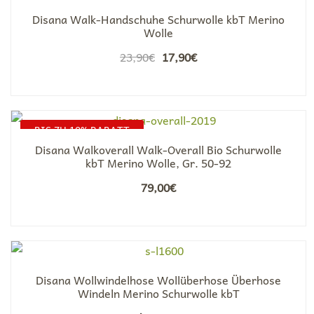
Disana Walk-Handschuhe Schurwolle kbT Merino
Wolle
Ursprünglicher
Aktueller
23,90
€
17,90
€
Preis
Preis
war:
ist:
23,90€
17,90€.
BIS ZU 10% RABATT
Disana Walkoverall Walk-Overall Bio Schurwolle
kbT Merino Wolle, Gr. 50-92
79,00
€
Disana Wollwindelhose Wollüberhose Überhose
Windeln Merino Schurwolle kbT