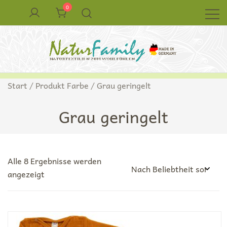
Zum
0
Inhalt
springen
Naturkleidung aus Wolle und Seide
NaturFamily Shop – Naturtextilien für
Start
/ Produkt Farbe / Grau geringelt
Babys, Kinder und ganze Familie
Grau geringelt
Alle 8 Ergebnisse werden
Nach
angezeigt
Beliebtheit
sortiert