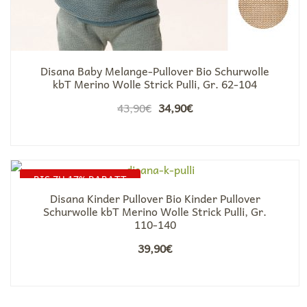
Disana Baby Melange-Pullover Bio Schurwolle
kbT Merino Wolle Strick Pulli, Gr. 62-104
Ursprünglicher
Aktueller
43,90
€
34,90
€
Preis
Preis
war:
ist:
43,90€
34,90€.
BIS ZU 17% RABATT
Disana Kinder Pullover Bio Kinder Pullover
Schurwolle kbT Merino Wolle Strick Pulli, Gr.
110-140
39,90
€