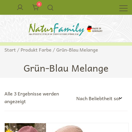
Zum
0
Inhalt
springen
Naturkleidung aus Wolle und Seide
NaturFamily Shop – Naturtextilien für
Start
/ Produkt Farbe / Grün-Blau Melange
Babys, Kinder und ganze Familie
Grün-Blau Melange
Alle 3 Ergebnisse werden
Nach
angezeigt
Beliebtheit
sortiert