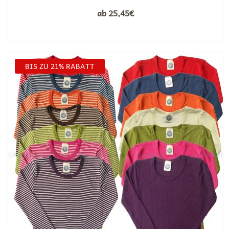
ab
25,45
€
BIS ZU 21% RABATT