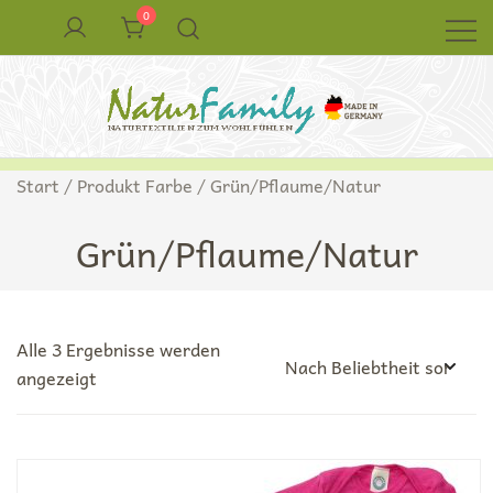
Zum
0
Inhalt
springen
Naturkleidung aus Wolle und Seide
NaturFamily Shop – Naturtextilien für
Start
/ Produkt Farbe / Grün/Pflaume/Natur
Babys, Kinder und ganze Familie
Grün/Pflaume/Natur
Alle 3 Ergebnisse werden
Nach
angezeigt
Beliebtheit
sortiert