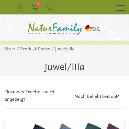
Zum
0
Inhalt
springen
Naturkleidung aus Wolle und Seide
NaturFamily Shop – Naturtextilien für
Start
/ Produkt Farbe / juwel/lila
Babys, Kinder und ganze Familie
juwel/lila
Einzelnes Ergebnis wird
angezeigt