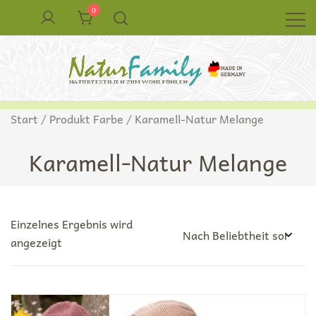
Zum
0
Inhalt
springen
Naturkleidung aus Wolle und Seide
NaturFamily Shop – Naturtextilien für
Start
/ Produkt Farbe / Karamell-Natur Melange
Babys, Kinder und ganze Familie
Karamell-Natur Melange
Einzelnes Ergebnis wird
angezeigt