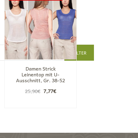
FILTER
Damen Strick
Leinentop mit U-
Ausschnitt, Gr. 38-52
Ursprünglicher
Aktueller
25,90
€
7,77
€
Preis
Preis
war:
ist:
25,90€
7,77€.