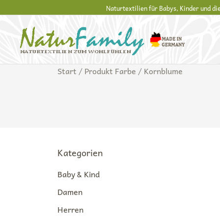
Zum
Naturtextilien für Babys, Kinder und d
Inhalt
springen
Naturkleidung aus Wolle und Seide
NaturFamily Shop – Naturtextilien für Baby
Start
/ Produkt Farbe / Kornblume
Kategorien
Baby & Kind
Damen
Herren