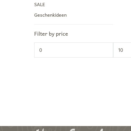
SALE
Geschenkideen
Filter by price
Min.
Max.
Preis
Preis