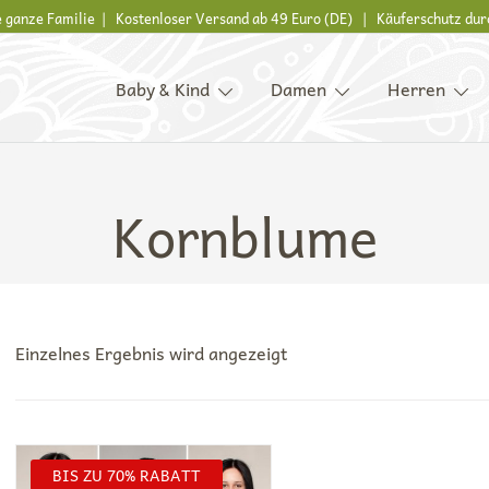
ie ganze Familie | Kostenloser Versand ab 49 Euro (DE) | Käuferschutz dur
Baby & Kind
Damen
Herren
s, Kinder und ganze Familie
Kornblume
Einzelnes Ergebnis wird angezeigt
BIS ZU 70% RABATT