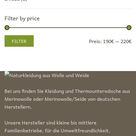
Filter by price
Min.
Max.
Preis:
190€
—
220€
FILTER
Preis
Preis
Bei uns finden Sie Kleidung und Thermounterwäsche aus
Merinowolle oder Merinowolle/Seide von deutschen
Herstellern.
Unsere Hersteller sind kleine bis mittlere
Familienbetriebe, für die Umweltfreundlichkeit,