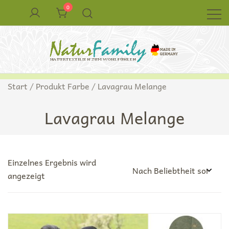
Zum
0
Inhalt
springen
Naturkleidung aus Wolle und Seide
NaturFamily Shop – Naturtextilien für
Start
/ Produkt Farbe / Lavagrau Melange
Babys, Kinder und ganze Familie
Lavagrau Melange
Einzelnes Ergebnis wird
angezeigt