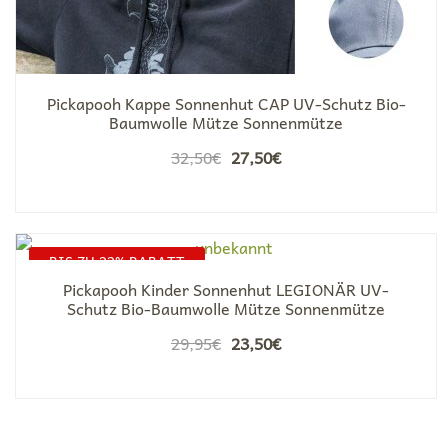
Pickapooh Kappe Sonnenhut CAP UV-Schutz Bio-
Baumwolle Mütze Sonnenmütze
Ursprünglicher
Aktueller
32,50
€
27,50
€
Preis
Preis
war:
ist:
32,50€
27,50€.
BIS ZU 22% RABATT
Pickapooh Kinder Sonnenhut LEGIONÄR UV-
Schutz Bio-Baumwolle Mütze Sonnenmütze
Ursprünglicher
Aktueller
29,95
€
23,50
€
Preis
Preis
war:
ist:
29,95€
23,50€.