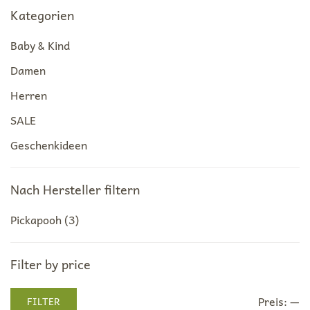
Kategorien
Baby & Kind
Damen
Herren
SALE
Geschenkideen
Nach Hersteller filtern
Pickapooh
(3)
Filter by price
Min.
Max.
Preis:
—
FILTER