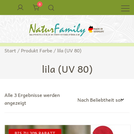
Zum
0
Inhalt
springen
Naturkleidung aus Wolle und Seide
NaturFamily Shop – Naturtextilien für
Start
/ Produkt Farbe / lila (UV 80)
Babys, Kinder und ganze Familie
lila (UV 80)
Alle 3 Ergebnisse werden
Nach
angezeigt
Beliebtheit
sortiert
BIS ZU 20% RABATT