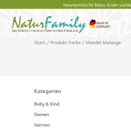
Zum
Naturtextilien für Babys, Kinder und d
Inhalt
springen
Naturkleidung aus Wolle und Seide
NaturFamily Shop – Naturtextilien für Baby
Start
/ Produkt Farbe / Mandel Melange
Kategorien
Baby & Kind
Damen
Herren