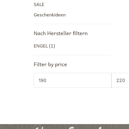
SALE
Geschenkideen
Nach Hersteller filtern
ENGEL
(1)
Filter by price
Min.
Max.
Preis
Preis