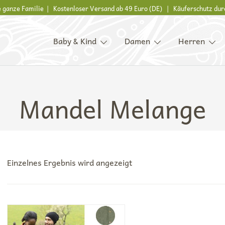
ie ganze Familie | Kostenloser Versand ab 49 Euro (DE) | Käuferschutz dur
Baby & Kind
Damen
Herren
s, Kinder und ganze Familie
Mandel Melange
Einzelnes Ergebnis wird angezeigt