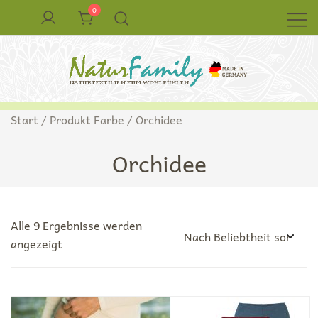
Zum
0
Inhalt
springen
Naturkleidung aus Wolle und Seide
NaturFamily Shop – Naturtextilien für
Start
/ Produkt Farbe / Orchidee
Babys, Kinder und ganze Familie
Orchidee
Alle 9 Ergebnisse werden
Nach
angezeigt
Beliebtheit
sortiert