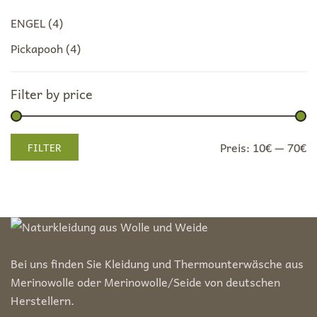
ENGEL
(4)
Pickapooh
(4)
Filter by price
Min.
Max.
Preis:
10€
—
70€
FILTER
Preis
Preis
Bei uns finden Sie Kleidung und Thermounterwäsche aus
Merinowolle oder Merinowolle/Seide von deutschen
Herstellern.