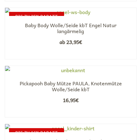
BIS ZU 25% RABATT
Baby Body Wolle/Seide kbT Engel Natur
langärmelig
ab
23,95
€
Pickapooh Baby Mütze PAULA, Knotenmütze
Wolle/Seide kbT
16,95
€
BIS ZU 16% RABATT