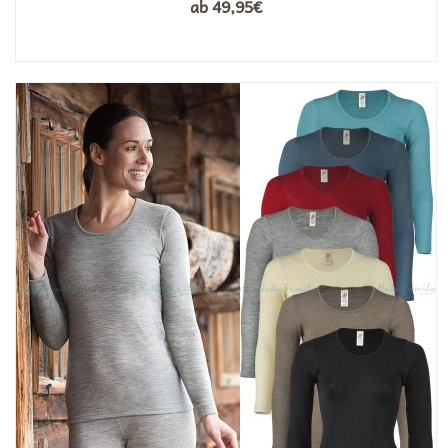
ab
49,95
€