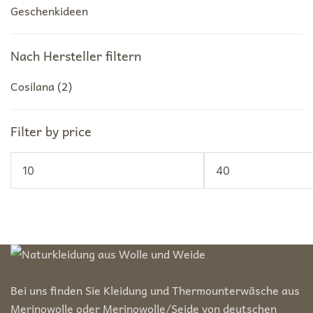
Geschenkideen
Nach Hersteller filtern
Cosilana
(2)
Filter by price
Min.
Max.
Preis
Preis
Bei uns finden Sie Kleidung und Thermounterwäsche aus
Merinowolle oder Merinowolle/Seide von deutschen