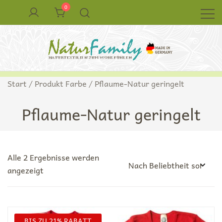
Zum
0
Inhalt
springen
Naturkleidung aus Wolle und Seide
NaturFamily Shop – Naturtextilien für
Start
/ Produkt Farbe / Pflaume-Natur geringelt
Babys, Kinder und ganze Familie
Pflaume-Natur geringelt
Alle 2 Ergebnisse werden
Nach
angezeigt
Beliebtheit
sortiert
BIS ZU 21% RABATT