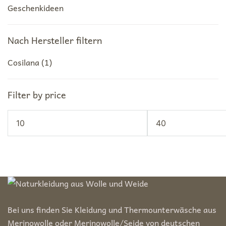
Geschenkideen
Nach Hersteller filtern
Cosilana
(1)
Filter by price
Min.
Max.
Preis
Preis
Bei uns finden Sie Kleidung und Thermounterwäsche aus
Merinowolle oder Merinowolle/Seide von deutschen