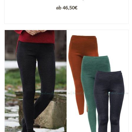
ab
46,50
€