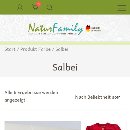
Zum
0
Inhalt
springen
Naturkleidung aus Wolle und Seide
NaturFamily Shop – Naturtextilien für
Start
/ Produkt Farbe / Salbei
Babys, Kinder und ganze Familie
Salbei
Alle 6 Ergebnisse werden
Nach
angezeigt
Beliebtheit
sortiert