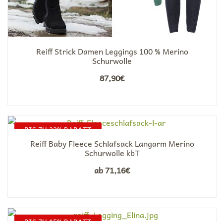
Reiff Strick Damen Leggings 100 % Merino
Schurwolle
87,90
€
BIS ZU 22% RABATT
Reiff Baby Fleece Schlafsack Langarm Merino
Schurwolle kbT
ab
71,16
€
BIS ZU 15% RABATT