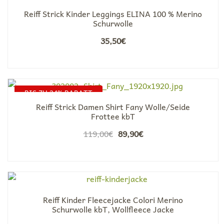
Reiff Strick Kinder Leggings ELINA 100 % Merino
Schurwolle
35,50
€
BIS ZU 24% RABATT
Reiff Strick Damen Shirt Fany Wolle/Seide
Frottee kbT
Ursprünglicher
Aktueller
119,00
€
89,90
€
Preis
Preis
war:
ist:
119,00€
89,90€.
Reiff Kinder Fleecejacke Colori Merino
Schurwolle kbT, Wollfleece Jacke