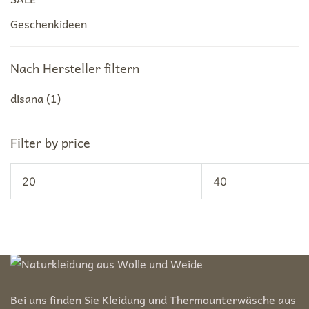
Geschenkideen
Nach Hersteller filtern
disana
(1)
Filter by price
Min.
Max.
Preis
Preis
Bei uns finden Sie Kleidung und Thermounterwäsche aus