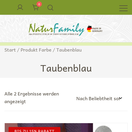
Zum
0
Inhalt
springen
Naturkleidung aus Wolle und Seide
NaturFamily Shop – Naturtextilien für
Start
/ Produkt Farbe / Taubenblau
Babys, Kinder und ganze Familie
Taubenblau
Alle 2 Ergebnisse werden
Nach
angezeigt
Beliebtheit
sortiert
BIS ZU 15% RABATT