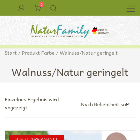
Zum
0
Inhalt
springen
Naturkleidung aus Wolle und Seide
NaturFamily Shop – Naturtextilien für
Start
/ Produkt Farbe / Walnuss/Natur geringelt
Babys, Kinder und ganze Familie
Walnuss/Natur geringelt
Einzelnes Ergebnis wird
angezeigt
BIS ZU 16% RABATT