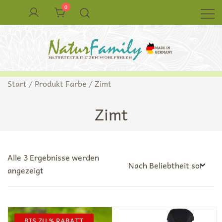
Zum
0
Inhalt
springen
Naturkleidung aus Wolle und Seide
NaturFamily Shop – Naturtextilien für
Start
/ Produkt Farbe / Zimt
Babys, Kinder und ganze Familie
Zimt
Alle 3 Ergebnisse werden
Nach
angezeigt
Beliebtheit
sortiert
BIS ZU % RABATT