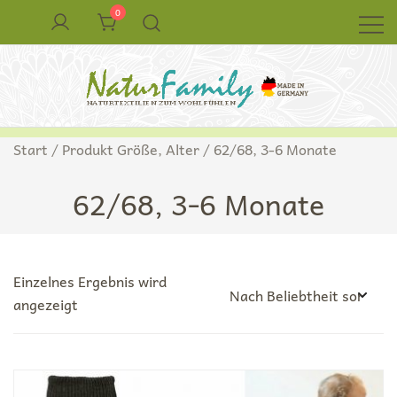
Zum
0
Inhalt
springen
Naturkleidung aus Wolle und Seide
NaturFamily Shop – Naturtextilien für
Start
/ Produkt Größe, Alter / 62/68, 3-6 Monate
Babys, Kinder und ganze Familie
62/68, 3-6 Monate
Einzelnes Ergebnis wird
angezeigt