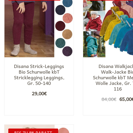
Disana Strick-Leggings
Disana Walkjac
Bio Schurwolle kbT
Walk-Jacke Bi
Stricklegging Leggings,
Schurwolle kbT M
Gr. 50-140
Wolle Jacke, Gr.
116
29,00
€
Ursprü
84,00
€
65,00
Preis
war:
84,00
BIS ZU 8% RABATT