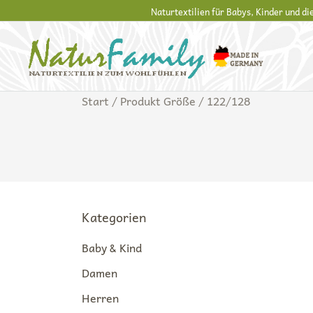
Zum
Naturtextilien für Babys, Kinder und d
Inhalt
springen
Naturkleidung aus Wolle und Seide
NaturFamily Shop – Naturtextilien für Baby
Start
/ Produkt Größe / 122/128
Kategorien
Baby & Kind
Damen
Herren