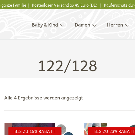
ie ganze Familie | Kostenloser Versand ab 49 Euro (DE) | Käuferschutz dur
Baby & Kind
Damen
Herren
s, Kinder und ganze Familie
122/128
Nach
Alle 4 Ergebnisse werden angezeigt
Beliebtheit
sortiert
BIS ZU 15% RABATT
BIS ZU 23% RABAT