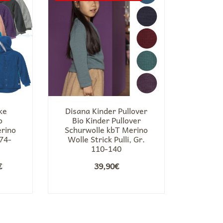
ke
Disana Kinder Pullover
o
Bio Kinder Pullover
erino
Schurwolle kbT Merino
 74-
Wolle Strick Pulli, Gr.
110-140
nglicher
Aktueller
€
39,90
€
Preis
ist:
€
65,00€.