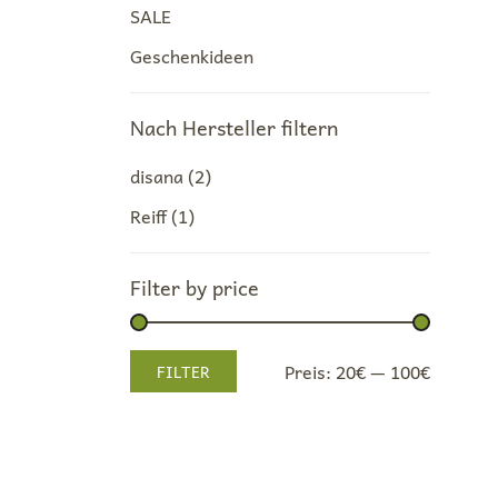
SALE
Geschenkideen
Nach Hersteller filtern
disana
(2)
Reiff
(1)
Filter by price
Min.
Max.
Preis:
20€
—
100€
FILTER
Preis
Preis