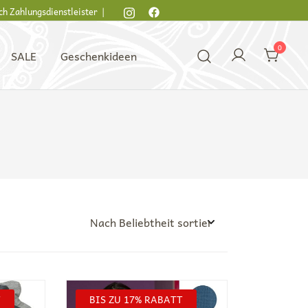
ch Zahlungsdienstleister |
0
SALE
Geschenkideen
T
BIS ZU 17% RABATT