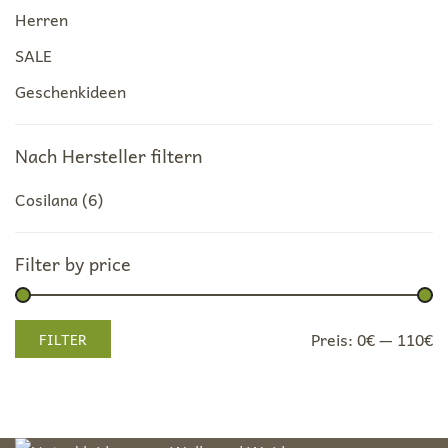
Herren
SALE
Geschenkideen
Nach Hersteller filtern
Cosilana
(6)
Filter by price
Min.
Max.
Preis:
0€
—
110€
FILTER
Preis
Preis