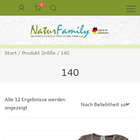
Zum
0
Inhalt
springen
Naturkleidung aus Wolle und Seide
NaturFamily Shop – Naturtextilien für
Start
/ Produkt Größe / 140
Babys, Kinder und ganze Familie
140
Alle 12 Ergebnisse werden
Nach
angezeigt
Beliebtheit
sortiert