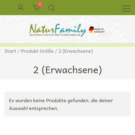
Zum
0
Inhalt
springen
Naturkleidung aus Wolle und Seide
NaturFamily Shop – Naturtextilien für
Start
/ Produkt Größe / 2 (Erwachsene)
Babys, Kinder und ganze Familie
2 (Erwachsene)
Es wurden keine Produkte gefunden, die deiner
Auswahl entsprechen.