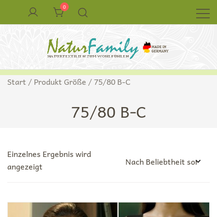
Zum
0
Inhalt
springen
Naturkleidung aus Wolle und Seide
NaturFamily Shop – Naturtextilien für
Start
/ Produkt Größe / 75/80 B-C
Babys, Kinder und ganze Familie
75/80 B-C
Einzelnes Ergebnis wird
angezeigt