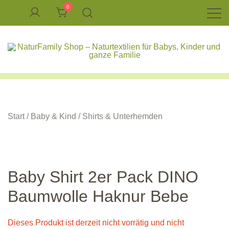
Zum
0
Inhalt
springen
Naturkleidung aus Wolle und Seide
NaturFamily Shop – Naturtextilien für Babys,
Kinder und ganze Familie
Start
/
Baby & Kind
/
Shirts & Unterhemden
Baby Shirt 2er Pack DINO
Baumwolle Haknur Bebe
Dieses Produkt ist derzeit nicht vorrätig und nicht