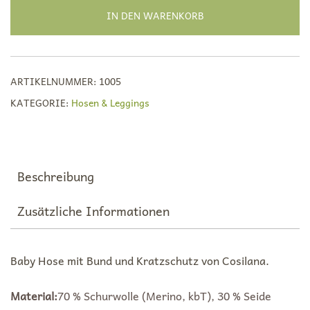
Wolle/Seide
IN DEN WARENKORB
kbT,
lang
mit
Bund
ARTIKELNUMMER:
1005
und
KATEGORIE:
Hosen & Leggings
Kratzschutz,
Gr.
50-
92
Beschreibung
Menge
Zusätzliche Informationen
Baby Hose mit Bund und Kratzschutz von Cosilana.
Material:
70 % Schurwolle (Merino, kbT), 30 % Seide