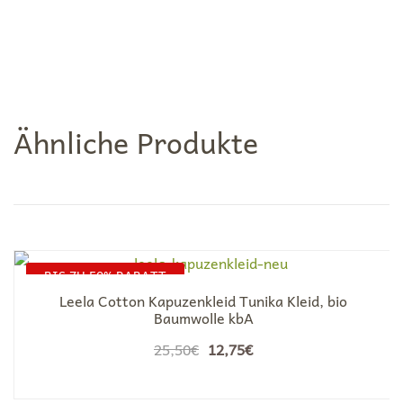
Ähnliche Produkte
BIS ZU 50% RABATT
Leela Cotton Kapuzenkleid Tunika Kleid, bio
Baumwolle kbA
Ursprünglicher
Aktueller
25,50
€
12,75
€
Preis
Preis
war:
ist: