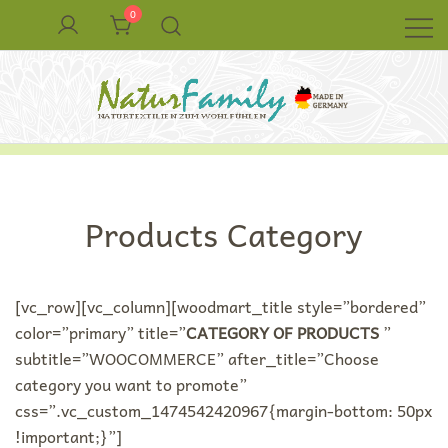
Zum
0
Inhalt
springen
Naturkleidung aus Wolle und Seide
NaturFamily Shop – Naturtextilien für
Babys, Kinder und ganze Familie
Products Category
[vc_row][vc_column][woodmart_title style=”bordered”
color=”primary” title=”
CATEGORY OF PRODUCTS
”
subtitle=”WOOCOMMERCE” after_title=”Choose
category you want to promote”
css=”.vc_custom_1474542420967{margin-bottom: 50px
!important;}”]