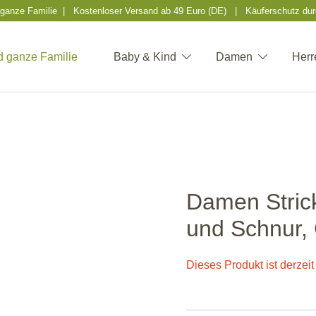
ie ganze Familie | Kostenloser Versand ab 49 Euro (DE) | Käuferschutz dur
Baby & Kind
Damen
Herr
 Kinder und ganze Familie
Damen Strick
und Schnur, 
Dieses Produkt ist derzeit 