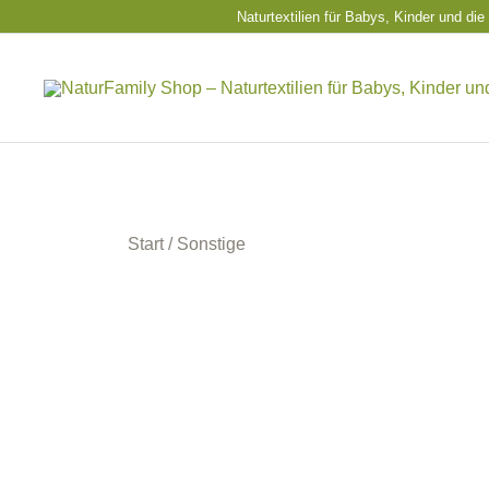
Zum
Naturtextilien für Babys, Kinder und d
Inhalt
springen
Naturkleidung aus Wolle und Seide
NaturFamily Shop – Naturtextilien für Babys,
Start
/
Sonstige