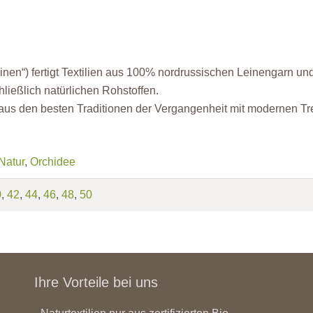
inen“) fertigt Textilien aus 100% nordrussischen Leinengarn und 
ießlich natürlichen Rohstoffen.
n aus den besten Traditionen der Vergangenheit mit modernen T
Natur
,
Orchidee
0
,
42
,
44
,
46
,
48
,
50
Ihre Vorteile bei uns