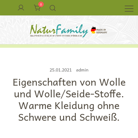
Zum
0
Inhalt
springen
Naturkleidung aus Wolle und Seide
NaturFamily Shop – Naturtextilien für
Babys, Kinder und ganze Familie
25.01.2021
admin
Eigenschaften von Wolle
und Wolle/Seide-Stoffe.
Warme Kleidung ohne
Schwere und Schweiß.