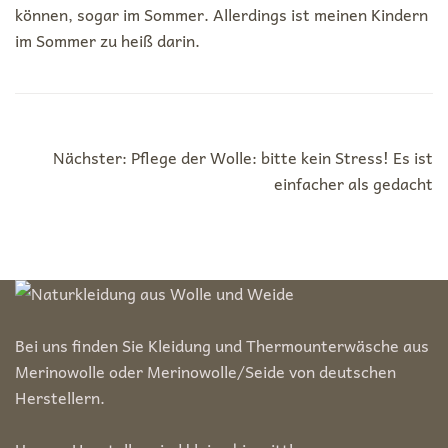
können, sogar im Sommer. Allerdings ist meinen Kindern
im Sommer zu heiß darin.
Beitragsnavigation
Nächster:
Pflege der Wolle: bitte kein Stress! Es ist
einfacher als gedacht
Bei uns finden Sie Kleidung und Thermounterwäsche aus
Merinowolle oder Merinowolle/Seide von deutschen
Herstellern.